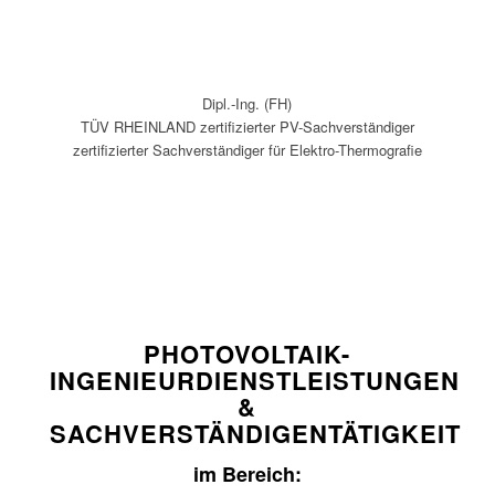
Dipl.-Ing. (FH)
TÜV RHEINLAND zertifizierter PV-Sachverständiger
zertifizierter Sachverständiger für Elektro-Thermografie
Neue Bürozeiten ab 2023:
Mo – Do: nur 09:00 – 12:00 Uhr
(oder: e-mail)
PHOTOVOLTAIK-
INGENIEURDIENSTLEISTUNGEN
&
SACHVERSTÄNDIGENTÄTIGKEIT
im Bereich: